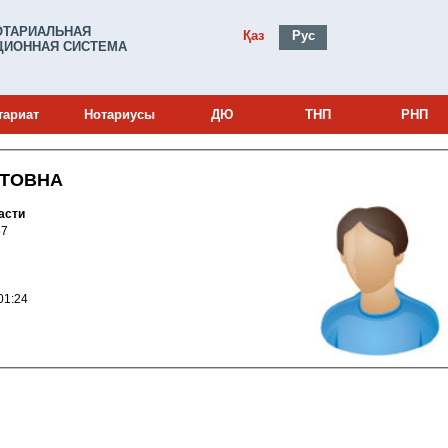
ОТАРИАЛЬНАЯ
Қаз
Рус
ИОННАЯ СИСТЕМА
тариат
Нотариусы
ДЮ
ТНП
РНП
АТОВНА
асти
0002067
010 10:01:24