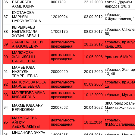
86
БАТЫРБЕК
0001739
23.12.2003
г.Аксай, Дружбы
АХМЕТОВИЧ
народов, 2\8, 3
КУСТАНОВА
г.Уральск,
87
МАРЬЯМ
12010024
03.09.2012
К.Жумагалиева, 1
НУРБУЛАТОВНА
КЫРЫКБАЕВ
г.Уральск, С.Тюле
88
НЫГМЕТОЛЛА
17002175
08.02.2017
50,
ЖУМАШАЕВИЧ
ЛАРИН АЛЕКСЕЙ
деятельность
г.Уральск, пр.абу
89
28.12.2012
АНАТОЛЬЕВИЧ
прекращена!
хана, 103,
МАЛЮКОВА
деятельность
90
ЖАНЫЛСЫН
10.05.2006
Уральск, 6 МКРН, 
прекращена!
БИЛЯШЕВНА
МАМБЕТОВА
г.Уральск, Жангир
91
НАЗГУЛЬ
20000929
20.01.2020
13, 48
ТЕМРЕШЕВНА
МАНСУРОВА РОЗА
деятельность
г.Уральск, пр.Абая
92
05.09.2000
МАРСЕЛЬЕВНА
прекращена!
1а
МАУЛЕТОВА АЯНА
деятельность
93
10.12.2009
г.Уральск, Мухита,
КИЛАЖЕВНА
прекращена!
ЗКО, город Ураль
МАХМЕТОВА АРУ
94
22007562
20.04.2022
Мажита Жунисова
БЕРИКОВНА
11
МАХУЛБАЕВА
деятельность
г.Уральск,
95
АЙНУР
18.11.2014
прекращена!
Ж.Молдагалиева,
АБДУЛЛАҚЫЗЫ
МИХАНОВА ЗУХРА