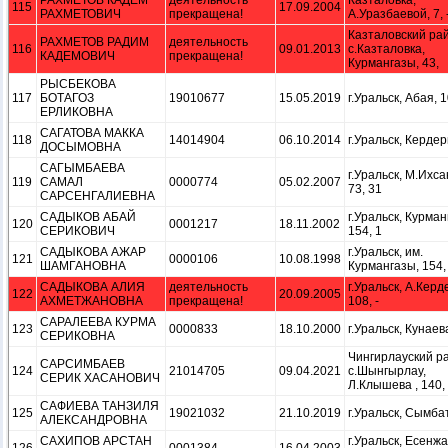
РАХМЕТОВ КАДЕМ
деятельность
Казталовка,
115
17.09.2004
РАХМЕТОВИЧ
прекращена!
А.Уразбаевой, 7, 
Казталовский ра
РАХМЕТОВ РАДИМ
деятельность
116
09.01.2013
с.Казталовка,
КАДЕМОВИЧ
прекращена!
Курмангазы, 43,
РЫСБЕКОВА
117
БОТАГОЗ
19010677
15.05.2019
г.Уральск, Абая, 
ЕРЛИКОВНА
САГАТОВА МАККА
118
14014904
06.10.2014
г.Уральск, Кердер
ДОСЫМОВНА
САГЫМБАЕВА
г.Уральск, М.Ихса
119
САМАЛ
0000774
05.02.2007
73, 31
САРСЕНГАЛИЕВНА
САДЫКОВ АБАЙ
г.Уральск, Курман
120
0001217
18.11.2002
СЕРИКОВИЧ
154, 1
САДЫКОВА АЖАР
г.Уральск, им.
121
0000106
10.08.1998
ШАМГАНОВНА
Курмангазы, 154,
САДЫКОВА АЛИЯ
деятельность
г.Уральск, А.Керд
122
20.09.2005
АХМЕТЖАНОВНА
прекращена!
108, -
САРАЛЕЕВА КУРМА
123
0000833
18.10.2000
г.Уральск, Кунаева
СЕРИКОВНА
Чингирлауский р
САРСИМБАЕВ
124
21014705
09.04.2021
с.Шынгырлау,
СЕРИК ХАСАНОВИЧ
Л.Клышева , 140,
САФИЕВА ТАНЗИЛЯ
125
19021032
21.10.2019
г.Уральск, Сымбат
АЛЕКСАНДРОВНА
САХИПОВ АРСТАН
г.Уральск, Есенжа