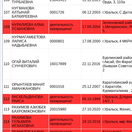
106
25041415
31.12.2025
ТУРБАЕВНА
Орда, 3, 110а
НУГМАНОВА
107
АЛТЫНАЙ
0001726
06.12.2003
г.Уральск, С.Датов
БАТКИРЕЕВНА
Зеленовский рай
НУРАЛИЕВА АЛМА
деятельность
108
17.09.2004
с.Мичуринское, Л
УСМАНОВНА
прекращена!
5,
НУРМАГАМБЕТОВА
109
ЛАРИСА
0000801
17.08.2000
г.Уральск, 4 МКРН
НАДЫБАЕВНА
Бурлинский райо
ОГАЙ ВИТАЛИЙ
г.Аксай, Әл-Фара
110
16017899
22.11.2016
СУНЧЕРОВИЧ
(бывшая Советска
2
Каратобинский р
ОРЫНТАЕВ МАНАТ
111
0001016
25.12.2007
с.Каратобе,
АМАНЖАНОВИЧ
Курмангалиева , 2
РАСКЕЛЬДИНОВА
деятельность
г.Уральск, Д.Нурп
112
06.10.1999
РАИСА
прекращена!
14/2, 1
РАХИМОВ АЗИЗБЕК
113
20015980
27.10.2020
г.Уральск, Женис, 
БАХРОМЖОНОВИЧ
РАХИМОВА
деятельность
114
ГУЛЬМИРА
18.10.2016
г.Уральск, мкр Жең
прекращена!
ИСКАХОВНА