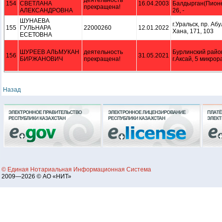
деятельность
154
СВЕТЛАНА
16.04.2003
Балдырган(Пионе
прекращена!
АЛЕКСАНДРОВНА
26, -
ШУНАЕВА
г.Уральск, пр. Аб
155
ГУЛЬНАРА
22000260
12.01.2022
Хана, 171, 103
ЕСЕТОВНА
ШУРЕЕВ АЛЬМУКАН
деятельность
Бурлинский райо
156
31.05.2021
БИРЖАНОВИЧ
прекращена!
г.Аксай, 5 микрор
Назад
© Единая Нотариальная Информационная Система
2009—2026 © АО «НИТ»