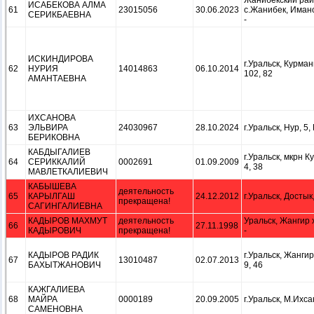
Жанибекский рай
ИСАБЕКОВА АЛМА
61
23015056
30.06.2023
с.Жанибек, Имано
СЕРИКБАЕВНА
-
ИСКИНДИРОВА
г.Уральск, Курман
62
НУРИЯ
14014863
06.10.2014
102, 82
АМАНТАЕВНА
ИХСАНОВА
63
ЭЛЬВИРА
24030967
28.10.2024
г.Уральск, Нур, 5,
БЕРИКОВНА
КАБДЫГАЛИЕВ
г.Уральск, мкрн К
64
СЕРИККАЛИЙ
0002691
01.09.2009
4, 38
МАВЛЕТКАЛИЕВИЧ
КАБЫШЕВА
деятельность
65
КАРЫЛГАШ
24.12.2012
г.Уральск, Достык,
прекращена!
САГИНГАЛИЕВНА
КАДЫРОВ МАХМУТ
деятельность
Уральск, Жангир х
66
27.11.1998
КАДЫРОВИЧ
прекращена!
-
КАДЫРОВ РАДИК
г.Уральск, Жангир
67
13010487
02.07.2013
БАХЫТЖАНОВИЧ
9, 46
КАЖГАЛИЕВА
68
МАЙРА
0000189
20.09.2005
г.Уральск, М.Ихса
САМЕНОВНА