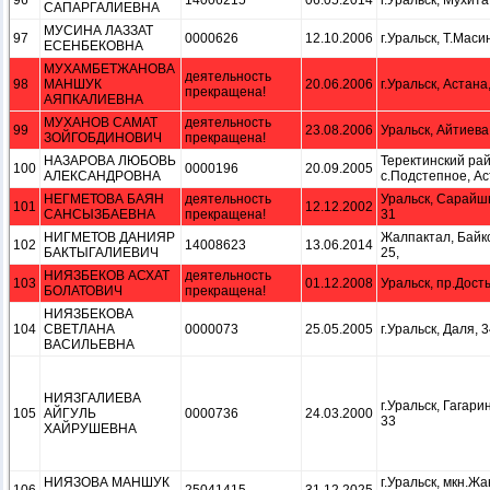
96
14006215
06.05.2014
г.Уральск, Мухита,
САПАРГАЛИЕВНА
МУСИНА ЛАЗЗАТ
97
0000626
12.10.2006
г.Уральск, Т.Масин
ЕСЕНБЕКОВНА
МУХАМБЕТЖАНОВА
деятельность
98
МАНШУК
20.06.2006
г.Уральск, Астана,
прекращена!
АЯПКАЛИЕВНА
МУХАНОВ САМАТ
деятельность
99
23.08.2006
Уральск, Айтиева,
ЗОЙГОБДИНОВИЧ
прекращена!
НАЗАРОВА ЛЮБОВЬ
Теректинский рай
100
0000196
20.09.2005
АЛЕКСАНДРОВНА
с.Подстепное, Ас
НЕГМЕТОВА БАЯН
деятельность
Уральск, Сарайшы
101
12.12.2002
САНСЫЗБАЕВНА
прекращена!
31
НИГМЕТОВ ДАНИЯР
Жалпактал, Байк
102
14008623
13.06.2014
БАКТЫГАЛИЕВИЧ
25,
НИЯЗБЕКОВ АСХАТ
деятельность
103
01.12.2008
Уральск, пр.Досты
БОЛАТОВИЧ
прекращена!
НИЯЗБЕКОВА
104
СВЕТЛАНА
0000073
25.05.2005
г.Уральск, Даля, 3
ВАСИЛЬЕВНА
НИЯЗГАЛИЕВА
г.Уральск, Гагарин
105
АЙГУЛЬ
0000736
24.03.2000
33
ХАЙРУШЕВНА
НИЯЗОВА МАНШУК
г.Уральск, мкн.Ж