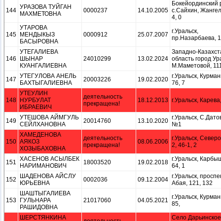
Бокейординский 
УРАЗОВА ТУЙГАН
144
0000237
14.10.2005
с.Сайхин, Жанге
МАХМЕТОВНА
4, 0
УТАРОВА
г.Уральск,
145
МЕНДЫКЫЗ
0000912
25.07.2007
пр.Назарбаева, 1
БАСЫРОВНА
УТЕГАЛИЕВА
Западно-Казахст
146
ШЫНАР
24010299
13.02.2024
область город Ур
КУАНГАЛИЕВНА
М.Маметовой, 111
УТЕГУЛОВА АНЕЛЬ
г.Уральск, Курман
147
20003226
19.02.2020
БАХТЫГАЛИЕВНА
76, 7
УТЕУЛИН
деятельность
148
НУРБУЛАТ
18.12.2013
г.Уральск, Карева,
прекращена!
ИБРАЕВИЧ
УТЕШОВА АЙМГУЛЬ
г.Уральск, С.Датов
149
20014760
13.10.2020
СЕЙЛХАНОВНА
№1
ХАМЕДЕНОВА
деятельность
г.Уральск, Север
150
АЯКОЗ
08.06.2006
прекращена!
2, 46-1, 2
ХОЗЫБАХОВНА
ХАСЕНОВ АСЫЛБЕК
г.Уральск, Карбы
151
18003520
19.02.2018
НАРИМАНОВИЧ
64, 1
ШАДЕНОВА АЙСЛУ
г.Уральск, проспе
152
0002036
09.12.2004
ЮРЬЕВНА
Абая, 121, 132
ШАШТЫГАЛИЕВА
г.Уральск, Курман
153
ГУЛЬНАРА
21017060
04.05.2021
85,
РАШИДОВНА
ШЕРСТЯНКИНА
Село Дарьинское