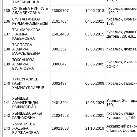
158, 51
ТАЙГАЛИЕВНА
СУПЕЕВА НУРГУЛЬ
г.Уральск, проспе
135
13009707
19.06.2013
АДАМБЕКОВНА
, 190, 2
СҰЛТАН АЯЖАН
г.Уральск, Курман
136
21017084
04.05.2021
ҚҰРМАНҒАЗЫҚЫЗЫ
158,
ТАНЖАРИКОВА
г.Уральск, улица
137
ЖАЗИРА
15014483
05.08.2015
Датова , 28, н.п.1
КАБЕНОВНА
ТАСПАЕВА
138
АКМАРАЛ
0001352
19.03.2003
г.Уральск, Жукова
МАРСЕЛЬЕВНА
ТОКСАНОВА
г.Уральск, Ихсано
139
АКМАРАЛ
0000047
13.05.2005
офис 4
БУЛАТОВНА
ТУЛЕУГАЛИЕВ
140
ГАБИТ
0002487
05.05.2009
г.Уральск, Гагарин
ХАМИДУЛЛИЕВИЧ
УБИШЕВ
Уральск, Жангирх
141
АМАНГЕЛЬДЫ
24013404
15.03.2024
160,
РАШИДОВИЧ
УБИШЕВА БАКЫТ
г.Уральск, улица
142
21024953
25.08.2021
ГАЛИМОВНА
Курмангазы, 165,
УМРАЛИЕВА
Акжаикский район
143
ЖАДЫРА
19021033
21.10.2019
с.Тайпак, Достық,
БИРЖАНОВНА