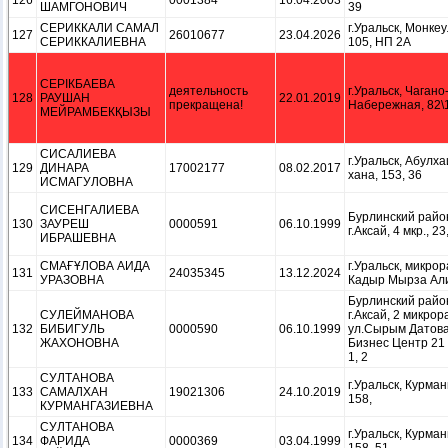
126
0001384
16.04.2003
ШАМГОНОВИЧ
39
СЕРИККАЛИ САМАЛ
г.Уральск, Монке
127
26010677
23.04.2026
СЕРИККАЛИЕВНА
105, НП 2А
СЕРІКБАЕВА
деятельность
г.Уральск, Чагано
128
РАУШАН
22.01.2019
прекращена!
Набережная, 82\1
МЕЙРАМБЕКҚЫЗЫ
СИСАЛИЕВА
г.Уральск, Абулх
129
ДИНАРА
17002177
08.02.2017
хана, 153, 36
ИСМАГУЛОВНА
СИСЕНГАЛИЕВА
Бурлинский райо
130
ЗАУРЕШ
0000591
06.10.1999
г.Аксай, 4 мкр., 23
ИБРАШЕВНА
СМАҒҰЛОВА АИДА
г.Уральск, микро
131
24035345
13.12.2024
УРАЗОВНА
Кадыр Мырза Али,
Бурлинский райо
СУЛЕЙМАНОВА
г.Аксай, 2 микрор
132
БИБИГУЛЬ
0000590
06.10.1999
ул.Сырым Датова
ЖАХОНОВНА
Бизнес Центр 21 в
1, 2
СУЛТАНОВА
г.Уральск, Курман
133
САМАЛХАН
19021306
24.10.2019
158,
КУРМАНГАЗИЕВНА
СУЛТАНОВА
г.Уральск, Курман
134
ФАРИДА
0000369
03.04.1999