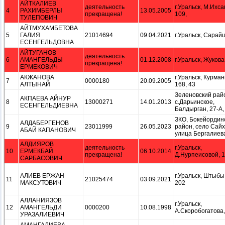
АЙТКАЛИЕВ
деятельность
г.Уральск, М.Ихса
4
РАХИМБЕРЛЫ
13.05.2005
прекращена!
109,
ТУЛЕПОВИЧ
АЙТМУХАМБЕТОВА
5
ГАЛИЯ
21014694
09.04.2021
г.Уральск, Сарайш
ЕСЕНГЕЛЬДОВНА
АЙТУГАНОВ
деятельность
6
АМАНГЕЛЬДЫ
01.12.2008
г.Уральск, Жукова,
прекращена!
ЕРМЕКОВИЧ
АКЖАНОВА
г.Уральск, Курман
7
0000180
20.09.2005
АЛТЫНАЙ
168, 43
Зеленовский рай
АКПАЕВА АЙНУР
8
13000271
14.01.2013
с.Дарьинское,
ЕСЕНГЕЛЬДИЕВНА
Балдырган, 27-А,
ЗКО, Бокейордин
АЛДАБЕРГЕНОВ
9
23011999
26.05.2023
район, село Сайх
АБАЙ КАПАНОВИЧ
улица Бергалиева
АЛДИЯРОВ
деятельность
г.Уральск,
10
ЕРМЕКБАЙ
06.10.2014
прекращена!
Д.Нурпеисовой, 1
САРБАСОВИЧ
АЛИЕВ ЕРЖАН
г.Уральск, Штыбы
11
21025474
03.09.2021
МАКСУТОВИЧ
202
АЛЛАНИЯЗОВ
г.Уральск,
12
АМАНГЕЛЬДИ
0000200
10.08.1998
А.Скоробогатова, 
УРАЗАЛИЕВИЧ