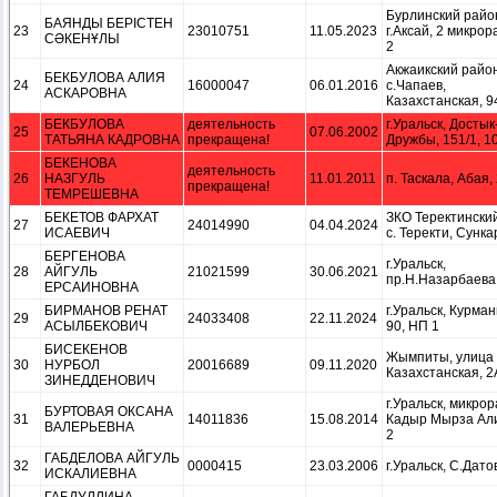
Бурлинский райо
БАЯНДЫ БЕРІСТЕН
23
23010751
11.05.2023
г.Аксай, 2 микрор
СӘКЕНҰЛЫ
2
Акжаикский район
БЕКБУЛОВА АЛИЯ
24
16000047
06.01.2016
с.Чапаев,
АСКАРОВНА
Казахстанская, 94
БЕКБУЛОВА
деятельность
г.Уральск, Достык
25
07.06.2002
ТАТЬЯНА КАДРОВНА
прекращена!
Дружбы, 151/1, 1
БЕКЕНОВА
деятельность
26
НАЗГУЛЬ
11.01.2011
п. Таскала, Абая, 
прекращена!
ТЕМРЕШЕВНА
БЕКЕТОВ ФАРХАТ
ЗКО Теректински
27
24014990
04.04.2024
ИСАЕВИЧ
с. Теректи, Сункар
БЕРГЕНОВА
г.Уральск,
28
АЙГУЛЬ
21021599
30.06.2021
пр.Н.Назарбаева,
ЕРСАИНОВНА
БИРМАНОВ РЕНАТ
г.Уральск, Курман
29
24033408
22.11.2024
АСЫЛБЕКОВИЧ
90, НП 1
БИСЕКЕНОВ
Жымпиты, улица
30
НУРБОЛ
20016689
09.11.2020
Казахстанская, 2
ЗИНЕДДЕНОВИЧ
г.Уральск, микро
БУРТОВАЯ ОКСАНА
31
14011836
15.08.2014
Кадыр Мырза Али,
ВАЛЕРЬЕВНА
2
ГАБДЕЛОВА АЙГУЛЬ
32
0000415
23.03.2006
г.Уральск, C.Датов
ИСКАЛИЕВНА