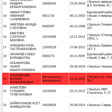
АМАНГАЛИЕВА
г.Уральск, микро
13
ИНДИРА
16008342
23.05.2016
Д.А. Кунаева, 61,
ЕРКИНГАЛИЕВНА
АМАНГУЛОВА
Бурлинский райо
14
АКМАНАР
0001716
06.12.2003
г.Аксай, 4 микрор
САЛИМОВНА
2А, -
АМЕТОВА АКЗАДА
г.Уральск, Гагарин
15
0000587
06.10.1999
СУЕУОВНА
107
АМЕТОВА
г.Уральск, Н.Наза
16
САЛТАНАТ
14016966
10.11.2014
196\2, 1
БЕКОВНА
АПИШЕВА РОЗА
г.Уральск, Курман
17
12005229
27.06.2012
ТАСТЕНБЕКОВНА
167, 2
АРХАРОВ САКЕН
Бурлинский райо
18
0000274
30.11.2005
БАЯНДЫУЛЫ
г.Аксай, 2 мкр, 7, 
АУБАКИРОВА
19
АНАРА
18012656
26.06.2018
г.Уральск, Чапаев
ИШАНГАЛИЕВНА
АУБАКИРОВА
деятельность
г.Уральск, ул. Ча
20
БАЛЗИЯ
23.12.2003
прекращена!
39, 7
ЖУМАБЕКОВНА
АХМЕТОВА
г.Уральск, МКР.
21
ГУЛЬФИЯ
12019045
20.12.2012
Строитель, 5, 37
ТУЛЕГЕНОВНА
БАЙМУХАНОВ АСЕТ
22
24028504
20.09.2024
г.Уральск, Самар,
ЖАМБЫЛУЛЫ