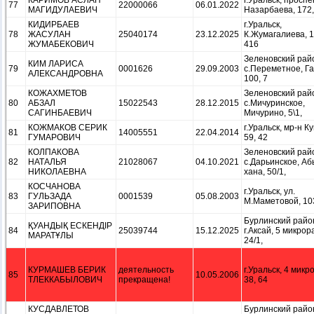
КАРИМОВ АСЛАН
г.Уральск, проспе
77
22000066
06.01.2022
МАГИДУЛАЕВИЧ
Назарбаева, 172,
КИДИРБАЕВ
г.Уральск,
78
ЖАСУЛАН
25040174
23.12.2025
К.Жумагалиева, 1
ЖУМАБЕКОВИЧ
416
Зеленовский рай
КИМ ЛАРИСА
79
0001626
29.09.2003
с.Переметное, Га
АЛЕКСАНДРОВНА
100, 7
КОЖАХМЕТОВ
Зеленовский рай
80
АБЗАЛ
15022543
28.12.2015
с.Мичуринское,
САГИНБАЕВИЧ
Мичурино, 5\1,
КОЖМАКОВ СЕРИК
г.Уральск, мр-н К
81
14005551
22.04.2014
ГУМАРОВИЧ
59, 42
КОЛПАКОВА
Зеленовский рай
82
НАТАЛЬЯ
21028067
04.10.2021
с.Дарьинское, А
НИКОЛАЕВНА
хана, 50/1,
КОСЧАНОВА
г.Уральск, ул.
83
ГУЛЬЗАДА
0001539
05.08.2003
М.Маметовой, 10
ЗАРИПОВНА
Бурлинский райо
ҚУАНДЫҚ ЕСКЕНДІР
84
25039744
15.12.2025
г.Аксай, 5 микрор
МАРАТҰЛЫ
24/1,
КУРМАШЕВ БЕРИК
деятельность
г.Уральск, 4 микр
85
10.05.2006
ТЛЕККАБЫЛОВИЧ
прекращена!
38, 64
КУСДАВЛЕТОВ
Бурлинский райо