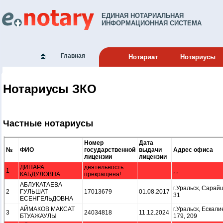
ЕДИНАЯ НОТАРИАЛЬНАЯ
ИНФОРМАЦИОННАЯ СИСТЕМА
Главная
Нотариат
Нотариусы
Нотариусы ЗКО
Частные нотариусы
Номер
Дата
№
ФИО
государственной
выдачи
Адрес офиса
лицензии
лицензии
ДИНАРА
деятельность
1
, ,
КАБДУЛОВНА
прекращена!
АБЛУКАТАЕВА
г.Уральск, Сарайш
2
ГУЛЬШАТ
17013679
01.08.2017
31
ЕСЕНГЕЛЬДОВНА
АЙМАКОВ МАКСАТ
г.Уральск, Ескали
3
24034818
11.12.2024
БТУАЖАУЛЫ
179, 209