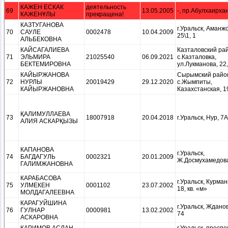
КАЖЕН ЕСКАК
деятельность
69
13.05.2005
-, пр.Абулхаирхан
КАЖЕНҰЛЫ
прекращена!
КАЗТУГАНОВА
г.Уральск, Аманжо
70
САУЛЕ
0002478
10.04.2009
25\1, 1
АЛЬБЕКОВНА
КАЙСАГАЛИЕВА
Казталовский ра
71
ЭЛЬМИРА
21025540
06.09.2021
с.Казталовка,
БЕКТЕМИРОВНА
ул.Лукманова, 22,
КАЙЫРЖАНОВА
Сырымский райо
72
НУРЛЫ
20019429
29.12.2020
с.Жымпиты,
КАЙЫРЖАНОВНА
Казахстанская, 1
ҚАЛИМУЛЛАЕВА
73
18007918
20.04.2018
г.Уральск, Нур, 7А
АЛИЯ АСКАРҚЫЗЫ
КАПАНОВА
г.Уральск,
74
БАГДАГУЛЬ
0002321
20.01.2009
Ж.Досмухамедова,
ГАЛИМЖАНОВНА
КАРАБАСОВА
г.Уральск, Курман
75
УЛМЕКЕН
0001102
23.07.2002
18, кв. «м»
МОЛДАГАЛЕЕВНА
КАРАГУЙШИНА
г.Уральск, Жданов
76
ГУЛНАР
0000981
13.02.2002
74
АСКАРОВНА