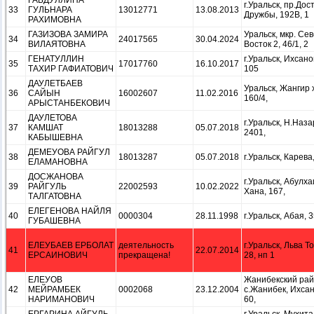
ГАБДУЛЛИНА
г.Уральск, пр.Дос
33
ГУЛЬНАРА
13012771
13.08.2013
Дружбы, 192В, 1
РАХИМОВНА
ГАЗИЗОВА ЗАМИРА
Уральск, мкр. Се
34
24017565
30.04.2024
ВИЛАЯТОВНА
Восток 2, 46/1, 2
ГЕНАТУЛЛИН
г.Уральск, Ихсанов
35
17017760
16.10.2017
ТАХИР ГАФИАТОВИЧ
105
ДАУЛЕТБАЕВ
Уральск, Жангир 
36
САЙЫН
16002607
11.02.2016
160/4,
АРЫСТАНБЕКОВИЧ
ДАУЛЕТОВА
г.Уральск, Н.Наз
37
КАМШАТ
18013288
05.07.2018
2401,
КАБЫШЕВНА
ДЕМЕУОВА РАЙГУЛ
38
18013287
05.07.2018
г.Уральск, Карева,
ЕЛАМАНОВНА
ДОСЖАНОВА
г.Уральск, Абулх
39
РАЙГУЛЬ
22002593
10.02.2022
Хана, 167,
ТАЛГАТОВНА
ЕЛЕГЕНОВА НАЙЛЯ
40
0000304
28.11.1998
г.Уральск, Абая, 3
ГУБАШЕВНА
ЕЛЕУБАЕВ ЕРБОЛАТ
деятельность
г.Уральск, Льва Т
41
22.07.2014
ЕРСАИНОВИЧ
прекращена!
28, нп 1
ЕЛЕУОВ
Жанибекский рай
42
МЕЙРАМБЕК
0002068
23.12.2004
с.Жанибек, Ихсан
НАРИМАНОВИЧ
60,