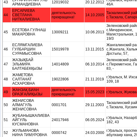
ЕРГАРИНА АЙГУЛЬ
г.Уральск, Мухита,
43
12019032
20.12.2012
АРМАНДИЕВНА
46А
ЕРСАРИЕВА
деятельность
Таскалинский рай
44
СВЕТЛАНА
14.10.2005
прекращена!
с.Таскала, Сапаро
НИТКАЛИЕВНА
Зеленовский рай
ЕСЕТОВА ГУЛНАШ
с.Мичуринское,
45
13009211
10.06.2013
МАКАРОВНА
Магистральная, 1
19/3
ЕСЛЯМГАЛИЕВА
Жангалинский ра
46
ГУЛБАРШИН
15019978
13.11.2015
с.Жангала, Халы
СУРАМЫСОВНА
Достыгы, 57,
ЖАЗЫҚБАЙ
Зеленовский рай
47
ЭЛЬМИРА
14014809
06.10.2014
с.Переметное, Га
БАЛТАБЕКҚЫЗЫ
83, -
ЖАМЕТОВА
г.Уральск, М. Ихс
48
САЛТАНАТ
19022806
21.11.2019
109, 18
АСХАРОВНА
ЖАНЗАҚ БИАН
деятельность
49
15.05.2023
г.Уральск, Жукова,
ОРАЗҒАЛИҚЫЗЫ
прекращена!
ЖЕНИСОВА
Таскалинский рай
50
АЛМАГУЛЬ
0001701
29.11.2003
с.Таскала, Хусаин
ЖЕНИСОВНА
ЖУБАНЫШКАЛИЕВА
г.Уральск, Назар
51
АЙГУЛЬ
24017946
06.05.2024
182, 43
КУСМАНОВНА
ЖУЛЬМАНОВА
г.Уральск, проспе
52
0000742
24.03.2000
НИНА ТИМУРОВНА
абулхаир хана, 2\