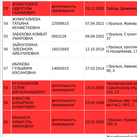
ЖУМАГАЗИЕВ
деятельность
53
АДИЛГАЗЫ
03.11.2005
Тайпак, Щемякина
прекращена!
ГАЛИМОВИЧ
ЖУМАГАЛИЕВА
54
ТАТЬЯНА
22006615
07.04.2022
г.Уральск, Жукова,
КЕНЖЕТАЕВНА
ЗАБЕКОВА КОМБАТ
г.Уральск, Строите
55
0001128
09.08.2002
УМАРОВНА
37
ЗАЙНУЛЛИНА
г.Уральск, проспе
56
ЭЛЕОНОРА
16015693
12.10.2016
Н.Назарбаева, 17
АЙБУЛАТОВНА
ИБРАЕВА
г.Уральск, Аманж
57
ГУЛЬМИРА
14004015
27.03.2014
98, 3
ИХСАНОВНА
ИГИЛЬМАНОВ
Чингирлауский р
деятельность
58
СЕРИК
14.10.2005
с.Шынгырлау, кл
прекращена!
ДЖУБАНЫШЕВИЧ
110, 13
ИЗБАСОВ
деятельность
г.Уральск, мкр. се
59
БАУЫРЖАН
03.04.1999
прекращена!
восток 2, 46\1, 1
КУМАРОВИЧ
ИМАНКУЛ
деятельность
г.Уральск, Курман
60
АЛМАГУЛЬ
25.05.2005
прекращена!
165, 6
АМАНОВНА