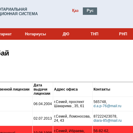
ОТАРИАЛЬНАЯ
Қаз
Рус
ИОННАЯ СИСТЕМА
тариат
Нотариусы
ДЮ
ТНП
РНП
бай
Дата
венной лицензии
выдачи
Адрес офиса
Контакты
лицензии
г.Семей, проспект
565748,
06.04.2004
Шакарима , 35, 61
г.Семей, Ломоносова,
87222423078,
02.07.2013
24, 43
г.Семей, Ибраева,
56-82-62,