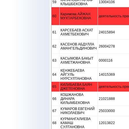
КАПАНОВА ГАУХАР
59
13004106
КЛЫШБЕКОВНА
Каримова АЙЖАН
60
деятельность пре
МУХТАРБЕКОВНА
КАРСЕБАЕВ АСХАТ
61
24015894
АХМЕТБЕКОВИЧ
КАСЕНОВ АБДУЛЛА
62
26004278
АМАНГЕЛЬДИНОВИЧ
КАСЫМОВА БАКЫТ
63
0000116
АХМЕТЖАНОВНА
КЕНЖЕБАЕВА
64
АЙГУЛЬ
14015369
НУРСУЛТАНОВНА
КИЛИБАЕВА БАЯН
65
деятельность пре
ДЖЕТЕНОВНА
КОШЖАНОВА
66
ДИНАРА
21021888
КИЛЫМБЕКОВНА
КУМАРОВ ЕВГЕНИЙ
67
25033000
НИКОЛАЕВИЧ
КУРМАНГАЛИЕВА
68
КАМАШ
12013822
СУЛТАНОВНА