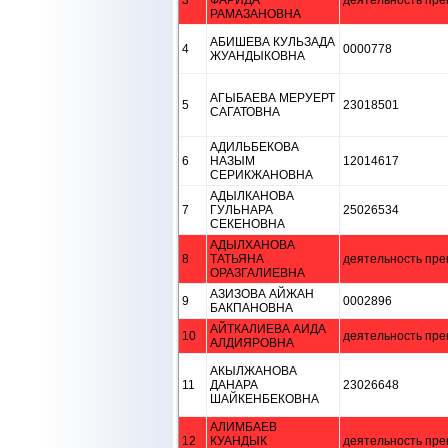
3
ФАРИДА
деятельность пре
РАМАЗАНОВНА
АБИШЕВА КУЛЬЗАДА
4
0000778
ЖУАНДЫКОВНА
АГЫБАЕВА МЕРУЕРТ
5
23018501
САГАТОВНА
АДИЛЬБЕКОВА
6
НАЗЫМ
12014617
СЕРИКЖАНОВНА
АДЫЛКАНОВА
7
ГУЛЬНАРА
25026534
СЕКЕНОВНА
АДЫЛХАНОВА
8
ТАТЬЯНА
деятельность пре
ОРАЗГАЛИЕВНА
АЗИЗОВА АЙЖАН
9
0002896
БАКПАНОВНА
АЙТКАЛИЕВА АИДА
10
деятельность пре
АЛДИЯРОВНА
АКЫЛЖАНОВА
11
ДАНАРА
23026648
ШАЙКЕНБЕКОВНА
АЛИМБАЕВ
12
КУАНДЫК
деятельность пре