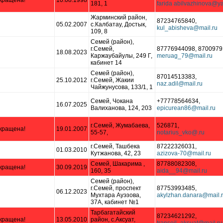
кращена!
10.08.1998
181, 1
Жарминский район,
87234765840,
05.02.2007
с.Калбатау, Достык,
109, 8
Семей (район),
г.Семей,
87776944098, 8700979
18.08.2023
Каржаубайулы, 249 Г,
кабинет 14
Семей (район),
87014513383,
25.10.2012
г.Семей, Жакии
Чайжунусова, 133/1, 1
Семей, Чокана
+77778564634,
16.07.2025
Валиханова, 124, 203
г.Семей, Жумабаева,
526871,
кращена!
19.01.2007
55-57,
г.Семей, Ташбека
87222326031,
01.03.2010
Кутжанова, 42, 23
Семей, Шакарима ,
87788082308,
кращена!
30.09.2019
160, 35
Семей (район),
г.Семей, проспект
87753993485,
06.12.2023
Мухтара Ауэзова,
37А, кабинет №1
Тарбагатайский
87234621292,
кращена!
13.05.2010
район, с.Аксуат,