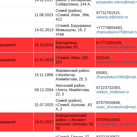
14.12.2017
район, с.Бескарагай,
Сейфуллина, 144 А,
Семей (район),
87711761515,
11.08.2023
г.Семей, Абая , 99в,
412
г.Семей, Бауыржана
+77779855493,
14.01.2013
Момышулы, 16, 2
этаж
Бородулиха,
8-7772834239,
кращена!
25.10.2012
Крупская, 65,
г.Семей, Абая, 102,
522143,
кращена!
21.01.2015
113
Жарминский район,
65083,
15.11.1999
с.Калбатау,
Алимбетова, 25, 5
Аягозский район,
87223732393,
09.12.2004
г.Аягоз, Мамбетова,
22, 3
Семей (район),
87075550848,
31.07.2025
г.Семей, Ауэзова , 83
А, 2
Бородулихинский
район, с.Жезкент,
87076610055,
кращена!
19.01.2017
проспект Октября, 50,
50