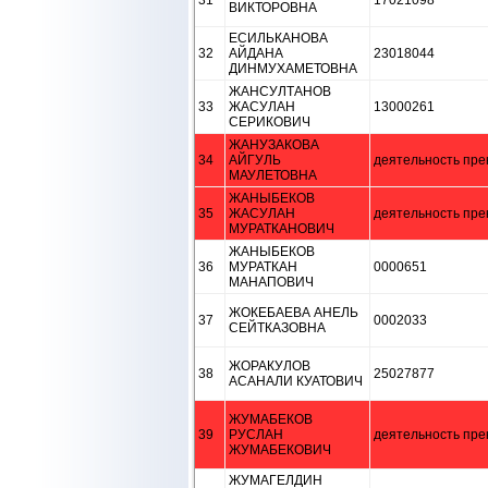
31
17021098
ВИКТОРОВНА
ЕСИЛЬКАНОВА
32
АЙДАНА
23018044
ДИНМУХАМЕТОВНА
ЖАНСУЛТАНОВ
33
ЖАСУЛАН
13000261
СЕРИКОВИЧ
ЖАНУЗАКОВА
34
АЙГУЛЬ
деятельность пре
МАУЛЕТОВНА
ЖАНЫБЕКОВ
35
ЖАСУЛАН
деятельность пре
МУРАТКАНОВИЧ
ЖАНЫБЕКОВ
36
МУРАТКАН
0000651
МАНАПОВИЧ
ЖОКЕБАЕВА АНЕЛЬ
37
0002033
СЕЙТКАЗОВНА
ЖОРАКУЛОВ
38
25027877
АСАНАЛИ КУАТОВИЧ
ЖУМАБЕКОВ
39
РУСЛАН
деятельность пре
ЖУМАБЕКОВИЧ
ЖУМАГЕЛДИН