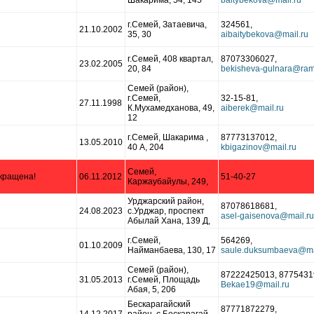
Шакарима, 54, 145
г.Семей, Затаевича,
324561,
21.10.2002
35, 30
г.Семей, 408 квартал,
87073306027,
23.02.2005
20, 84
Семей (район),
г.Семей,
32-15-81,
27.11.1998
К.Мухамедханова, 49,
12
г.Семей, Шакарима ,
87773137012,
13.05.2010
40 А, 204
Семей,
кращена!
06.11.2012
51-40-27
Каржаубайулы, 249,
Урджарский район,
87078618681,
24.08.2023
с.Урджар, проспект
Абылай Хана, 139 Д,
г.Семей,
564269,
01.10.2009
Найманбаева, 130, 17
Семей (район),
87222425013, 8775431
31.05.2013
г.Семей, Площадь
Абая, 5, 206
Бескарагайский
87771872279,