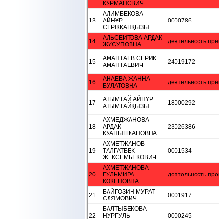
КУРМАНОВИЧ
АЛИМБЕКОВА
13
АЙНҰР
0000786
СЕРІКҚАНҚЫЗЫ
АЛЬСЕИТОВА АРДАК
14
деятельность пре
ЖУСУПОВНА
АМАНТАЕВ СЕРИК
15
24019172
АМАНТАЕВИЧ
АНАЕВА ЖАННА
16
деятельность пре
БУЛАТОВНА
АТЫМТАЙ АЙНҰР
17
18000292
АТЫМТАЙҚЫЗЫ
АХМЕДЖАНОВА
18
АРДАК
23026386
КУАНЫШКАНОВНА
АХМЕТЖАНОВ
19
ТАЛГАТБЕК
0001534
ЖЕКСЕМБЕКОВИЧ
АХМЕТЖАНОВА
20
ГУЛЬМИРА
деятельность пре
КОКЕНОВНА
БАЙГОЗИН МУРАТ
21
0001917
СЛЯМОВИЧ
БАЛТЫБЕКОВА
22
НУРГУЛЬ
0000245