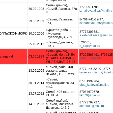
батыра, 89, 32
Семей (район),
+77005117859,
30.09.1998
г.Семей, Ауэзова, 37а,
83
г.Семей, Сатпаева,
8-701-741-19-97,
29.06.2009
164,
Курчатов (район),
87772303681,
аКОППиОЮУНМЮРК
10.05.2006
г.Курчатов,
Тәуелсіздік, 4, 209
г.Семей, Дулатова,
526401,
25.10.2012
145, 7
Семей (район),
г.Семей, Мәңгілік Ел
87222565491, 8705135
кращена!
03.05.1999
(СТАРОЕ НАЗВАНИЕ
УЛ. ЛЕНИНА), 16, 16
г.Семей, район ЖД
8777 146 22 90 , 8775 1
13.05.2005
вокзала, улица
Чехова , 119, 1 этаж
г.Семей,
87751999984,
30.01.2014
Мухамедханова, 33,
н.п.1
Семей, 408 квартал,
87084670570,
13.07.2022
21, НП 4
Семей (район),
87773767727,
14.05.2003
г.Семей, Миржакип
Дулатова, 145, 7