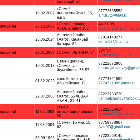
Қабанбай, 45,
г.Семей,
87773685558,
19.02.2007
Жанасемейская, 35,
н.п 1
г.Семей, площадь
44-21-99,
кращена!
28.12.2002
Абая, 5, офис 103
Аягозский район,
87014140277,
23.05.2024
г.Аягоз, Кабанбай
батыра, 84 г,
524754,
кращена!
29.01.2009
г.Семей, ЛЕНИНА, 34,
Семей (район),
87222672906,
10.01.2018
г.Семей, ул.
Жумабаева, 55-57,
село Кокпекты,
87774721999,
01.12.2023
Абылайхана, 19,
Аягозский район,
87223733720,
22.07.2003
г.Аягоз, БУЛЬВАР
АБАЯ , 21, 41
семей ,
87222566014,
кращена!
11.02.2008
интернациональная,
20,
г.Семей, 15 мкр, 15,
87758878967,
11.08.2004
62
г.Семей, проспект
87222569145,
30.09.1998