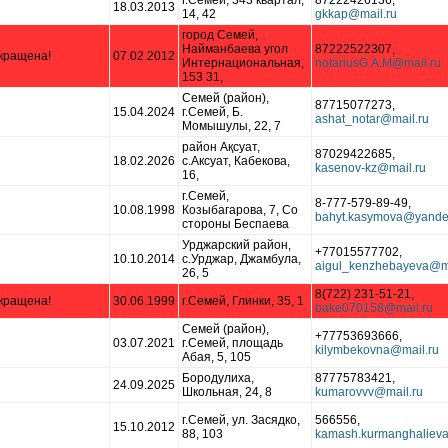
г.Семей, 343 квартал,
87222426136,
18.03.2013
14, 42
город Семей,
Найманбаева угол
87222522307,
кращена!
07.02.2012
Интернациональная,
153 31,
Семей (район),
87715077273,
15.04.2024
г.Семей, Б.
Момышулы, 22, 7
район Ақсуат,
87029422685,
18.02.2026
с.Аксуат, Кабекова,
16,
г.Семей,
8-777-579-89-49,
10.08.1998
Козыбагарова, 7, Со
стороны Беспаева
Урджарский район,
+77015577702,
10.10.2014
с.Урджар, Джамбула,
26, 5
8(722) 231-51-21,
кращена!
30.06.1999
г.Семей, Глинки, 35, 1
Семей (район),
+77753693666,
03.07.2021
г.Семей, площадь
Абая, 5, 105
Бородулиха,
87775783421,
24.09.2025
Школьная, 24, 8
г.Семей, ул. Засядко,
566556,
15.10.2012
88, 103