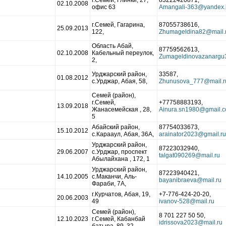
г.Семей, Глинки, 27,
83222420871,
02.10.2008
офис 63
г.Семей, Гагарина,
87055738616,
25.09.2013
122,
Область Абай,
87759562613,
02.10.2008
Кабельный переулок,
2,
Урджарский район,
33587,
01.08.2012
с.Урджар, Абая, 58,
Семей (район),
г.Семей,
+77758883193,
13.09.2018
Жанасемейская , 28,
5
Абайский район,
87754033673,
15.10.2012
с.Карааул, Абая, 36А,
Урджарский район,
87223032940,
29.06.2007
с.Урджар, проспект
Абылайхана , 172, 1
Урджарский район,
87223940421,
14.10.2005
с.Маканчи, Аль-
Фараби, 7А,
г.Курчатов, Абая, 19,
+7-776-424-20-20,
20.06.2003
49
Семей (район),
8 701 227 50 50,
12.10.2023
г.Семей, Кабанбай