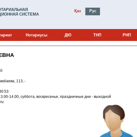
ОТАРИАЛЬНАЯ
Қаз
Рус
ИОННАЯ СИСТЕМА
тариат
Нотариусы
ДЮ
ТНП
РНП
ЕВНА
0000910
умабаева, 113, -
010 10:30:53
8.00, обед 13.00-14.00, суббота, воскресенье, праздничные дни - выходной
l.ru