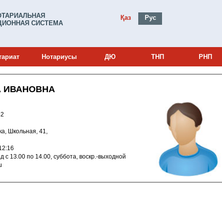
ОТАРИАЛЬНАЯ
Қаз
Рус
ИОННАЯ СИСТЕМА
тариат
Нотариусы
ДЮ
ТНП
РНП
А ИВАНОВНА
0000342
тка, Школьная, 41,
010 11:12:16
Режим работы: пон.-пятн. 10.00-19-00, обед с 13.00 по 14.00, суббота, воскр.-выходной
ru