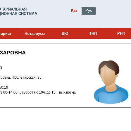
ОТАРИАЛЬНАЯ
Қаз
Рус
ИОННАЯ СИСТЕМА
тариат
Нотариусы
ДЮ
ТНП
РНП
АЗАРОВНА
0001543
ллеровка, Пролетарская, 35,
010 11:50:19
ерыв с 13:00-14:00ч., суббота с 10ч. до 15ч. вых.воскр.