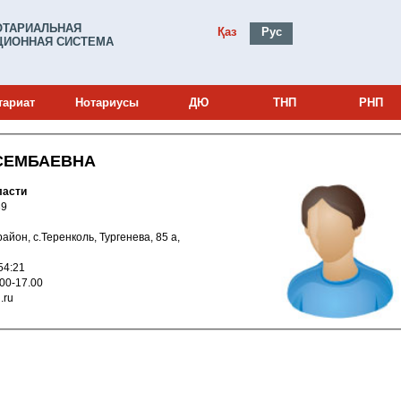
ОТАРИАЛЬНАЯ
Қаз
Рус
ИОННАЯ СИСТЕМА
тариат
Нотариусы
ДЮ
ТНП
РНП
СЕМБАЕВНА
ласти
0000539
й район, с.Теренколь, Тургенева, 85 а,
010 19:54:21
 10.00-17.00
il.ru