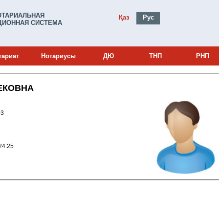
ОТАРИАЛЬНАЯ
Қаз
Рус
ИОННАЯ СИСТЕМА
тариат
Нотариусы
ДЮ
ТНП
РНП
ЕКОВНА
0002003
010 10:24:25
u