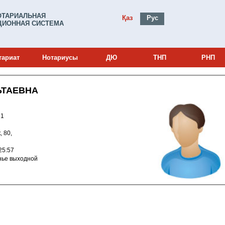
ОТАРИАЛЬНАЯ
Қаз
Рус
ИОННАЯ СИСТЕМА
тариат
Нотариусы
ДЮ
ТНП
РНП
ЬТАЕВНА
0001051
, 80,
010 15:25:57
скресенье выходной