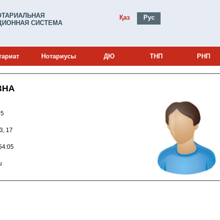
ОТАРИАЛЬНАЯ
Қаз
Рус
ИОННАЯ СИСТЕМА
тариат
Нотариусы
ДЮ
ТНП
РНП
ВНА
0000995
13, 17
010 14:54:05
ru