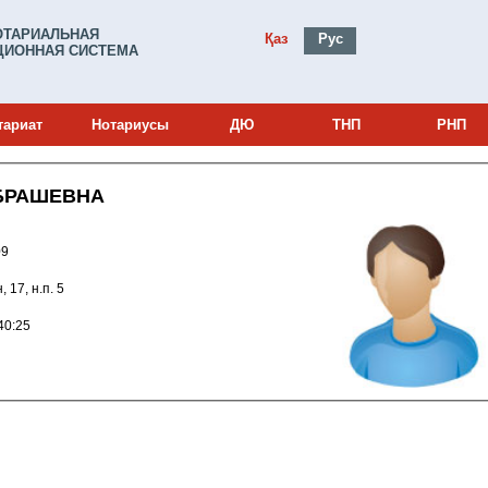
ОТАРИАЛЬНАЯ
Қаз
Рус
ИОННАЯ СИСТЕМА
тариат
Нотариусы
ДЮ
ТНП
РНП
БРАШЕВНА
0000209
Есиль, улица Сауран, 17, н.п. 5
010 11:40:25