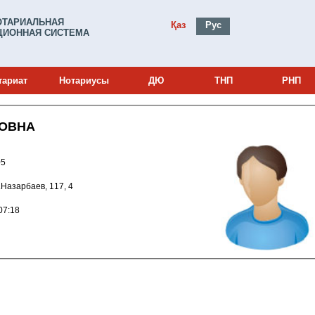
ОТАРИАЛЬНАЯ
Қаз
Рус
ИОННАЯ СИСТЕМА
тариат
Нотариусы
ДЮ
ТНП
РНП
МОВНА
0000005
 Н.Назарбаев, 117, 4
011 17:07:18