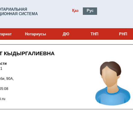
ОТАРИАЛЬНАЯ
Қаз
Рус
ИОННАЯ СИСТЕМА
тариат
Нотариусы
ДЮ
ТНП
РНП
АТ КЫДЫРГАЛИЕВНА
асти
0000751
е би, 90А,
012 17:05:08
mai.ru