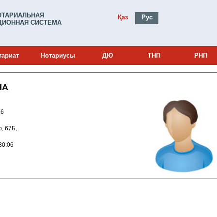
ОТАРИАЛЬНАЯ
Қаз
Рус
ИОННАЯ СИСТЕМА
тариат
Нотариусы
ДЮ
ТНП
РНП
НА
0001176
р, 67Б,
012 15:30:06