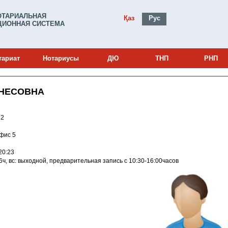
ОТАРИАЛЬНАЯ
Қаз
Рус
ИОННАЯ СИСТЕМА
тариат
Нотариусы
ДЮ
ТНП
РНП
ЕНЕСОВНА
0002492
ана, район Есиль, Достык, 1А, офис 5
012 17:20:23
 сб: 10.30-16ч, вс: выходной, предварительная запись с 10:30-16:00часов