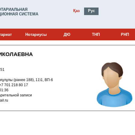
ОТАРИАЛЬНАЯ
Қаз
Рус
ИОННАЯ СИСТЕМА
тариат
Нотариусы
ДЮ
ТНП
РНП
ИКОЛАЕВНА
и: 12000651
сшығұлұлы (ранее 188), 11\1, ВП-6
об.тел +7 701 218 80 17
012 18:01:36
о предварительной записи
@mail.ru