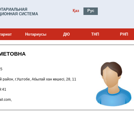
ОТАРИАЛЬНАЯ
Қаз
Рус
ИОННАЯ СИСТЕМА
тариат
Нотариусы
ДЮ
ТНП
РНП
АМЕТОВНА
0000815
ский район, г.Уштобе, Абылай хан көшесі, 28, 11
0 9:19:41
@gmail.com,