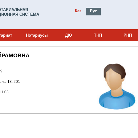
ОТАРИАЛЬНАЯ
Қаз
Рус
ИОННАЯ СИСТЕМА
тариат
Нотариусы
ДЮ
ТНП
РНП
ЙРАМОВНА
0000819
Голь, 13, 201
010 14:11:03