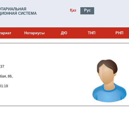
ОТАРИАЛЬНАЯ
Қаз
Рус
ИОННАЯ СИСТЕМА
тариат
Нотариусы
ДЮ
ТНП
РНП
и: 12004237
Абая, 86,
012 10:01:18