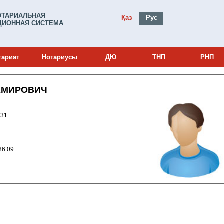
ОТАРИАЛЬНАЯ
Қаз
Рус
ИОННАЯ СИСТЕМА
тариат
Нотариусы
ДЮ
ТНП
РНП
ЕМИРОВИЧ
и: 13004631
013 13:36:09