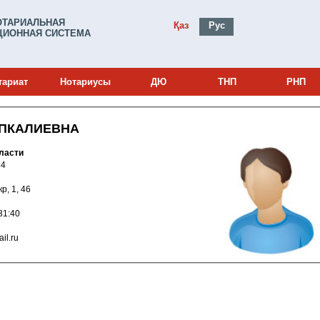
ОТАРИАЛЬНАЯ
Қаз
Рус
ИОННАЯ СИСТЕМА
тариат
Нотариусы
ДЮ
ТНП
РНП
ИПКАЛИЕВНА
ласти
0002684
кр, 1, 46
013 15:31:40
@mail.ru