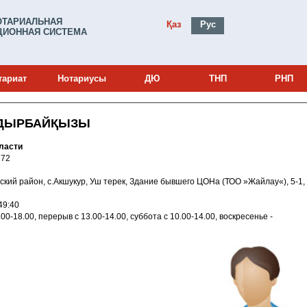
ОТАРИАЛЬНАЯ
Қаз
Рус
ИОННАЯ СИСТЕМА
тариат
Нотариусы
ДЮ
ТНП
РНП
ГДЫРБАЙҚЫЗЫ
ласти
и: 24012172
раганский район, с.Акшукур, Уш терек, Здание бывшего ЦОНа (ТОО »Жайлау«), 5-1,
013 17:49:40