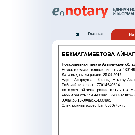
ЕДИНАЯ Н
ИНФОРМАЦ
Главная
Но
БЕКМАГАМБЕТОВА АЙНАГ
Нотариальная палата Атырауской обла
Номер государственной лицензи
Дата выдачи лицензии: 25.09.2013
Адрес: Атырауская область, г.Атырау, Аза
Рабочий телефон: +77014540614
Дата учетной регистрации: 10.12.2
Режим работы: пн.9-00час. 17-00час.вт.9-00час. 17-00час.ср.9-00час. 17-00час.чт.9-00час. 17-00час.пт.9-00час. 17-
00час.сб.10-00час.-14.00час.
Электронный адрес: bam8080@bk.ru