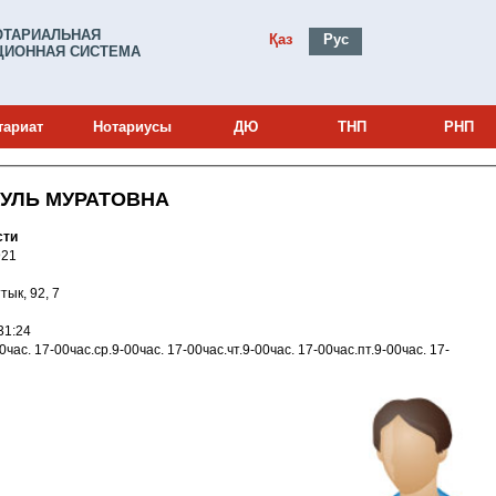
ОТАРИАЛЬНАЯ
Қаз
Рус
ИОННАЯ СИСТЕМА
тариат
Нотариусы
ДЮ
ТНП
РНП
УЛЬ МУРАТОВНА
сти
и: 13014921
ттык, 92, 7
013 15:31:24