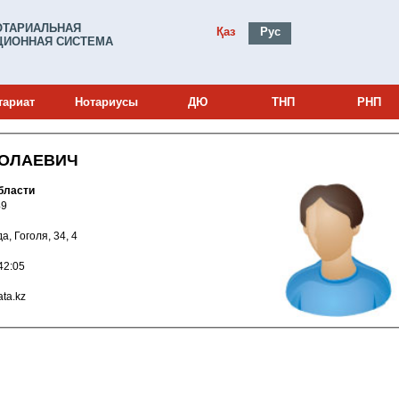
ОТАРИАЛЬНАЯ
Қаз
Рус
ИОННАЯ СИСТЕМА
тариат
Нотариусы
ДЮ
ТНП
РНП
КОЛАЕВИЧ
бласти
0000749
нда, Гоголя, 34, 4
014 14:42:05
palata.kz