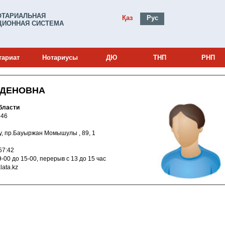
ОТАРИАЛЬНАЯ
Қаз
Рус
ИОННАЯ СИСТЕМА
тариат
Нотариусы
ДЮ
ТНП
РНП
ЖДЕНОВНА
бласти
и: 14005546
иртау, пр.Бауыржан Момышулы , 89, 1
014 16:57:42
пт, сб с 9-00 до 15-00, перерыв с 13 до 15 час
atpalata.kz