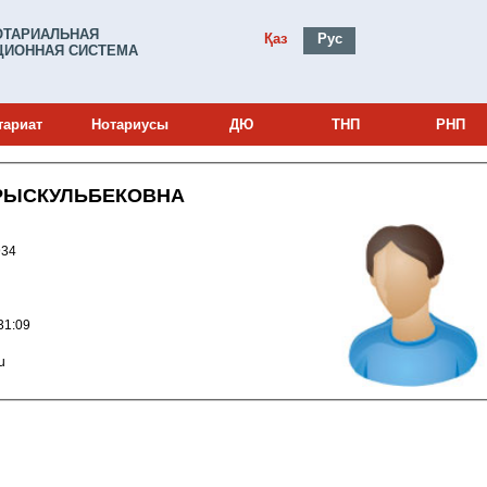
ОТАРИАЛЬНАЯ
Қаз
Рус
ИОННАЯ СИСТЕМА
тариат
Нотариусы
ДЮ
ТНП
РНП
РЫСКУЛЬБЕКОВНА
и: 14020934
015 10:31:09
ru