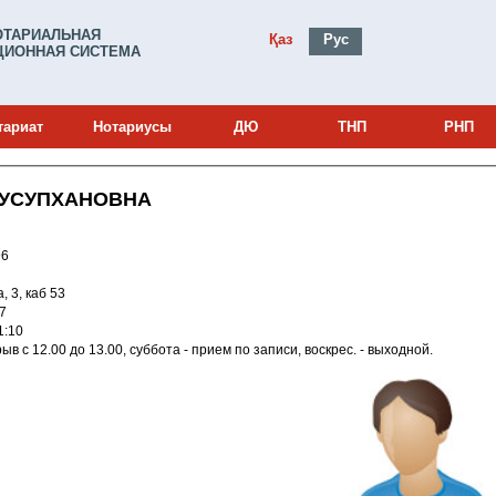
ОТАРИАЛЬНАЯ
Қаз
Рус
ИОННАЯ СИСТЕМА
тариат
Нотариусы
ДЮ
ТНП
РНП
ТУСУПХАНОВНА
0002296
а, 3, каб 53
07
0 9:01:10
Режим работы: ПН-ПТ - c 9 до 17.00, перерыв с 12.00 до 13.00, суббота - прием по записи, воскрес. - выходной.