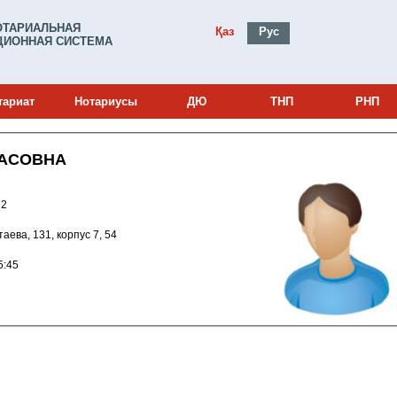
ОТАРИАЛЬНАЯ
Қаз
Рус
ИОННАЯ СИСТЕМА
тариат
Нотариусы
ДЮ
ТНП
РНП
ЛАСОВНА
0002572
атаева, 131, корпус 7, 54
6 9:45:45