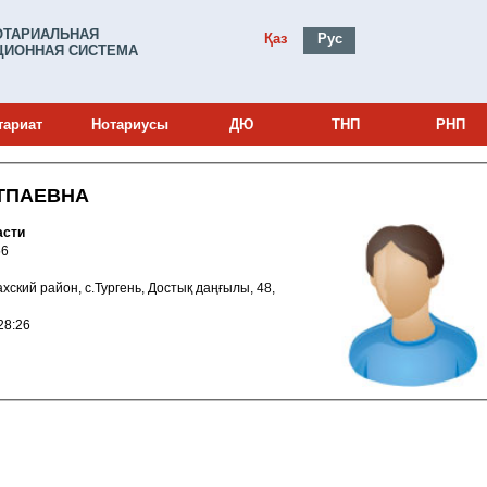
ОТАРИАЛЬНАЯ
Қаз
Рус
ИОННАЯ СИСТЕМА
тариат
Нотариусы
ДЮ
ТНП
РНП
ТПАЕВНА
асти
0001056
азахский район, с.Тургень, Достық даңғылы, 48,
010 10:28:26