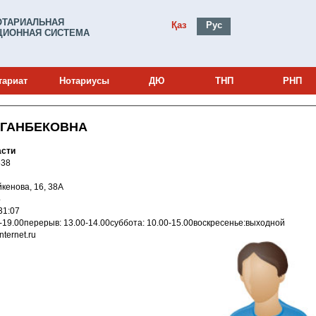
ОТАРИАЛЬНАЯ
Қаз
Рус
ИОННАЯ СИСТЕМА
тариат
Нотариусы
ДЮ
ТНП
РНП
РГАНБЕКОВНА
области
и: 16006638
Шайкенова, 16, 38А
4
016 18:31:07
ятница9.00-19.00перерыв: 13.00-14.00суббота: 10.00-15.00воскресенье:выходной
va@internet.ru