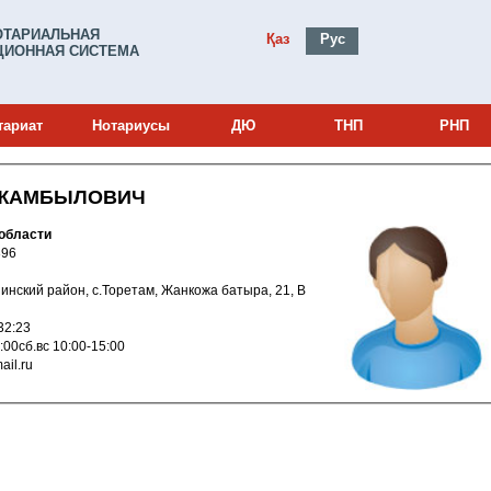
ОТАРИАЛЬНАЯ
Қаз
Рус
ИОННАЯ СИСТЕМА
тариат
Нотариусы
ДЮ
ТНП
РНП
 ЖАМБЫЛОВИЧ
области
и: 16009396
акшинский район, с.Торетам, Жанкожа батыра, 21, В
016 11:32:23
:00-14:00сб.вс 10:00-15:00
4@mail.ru