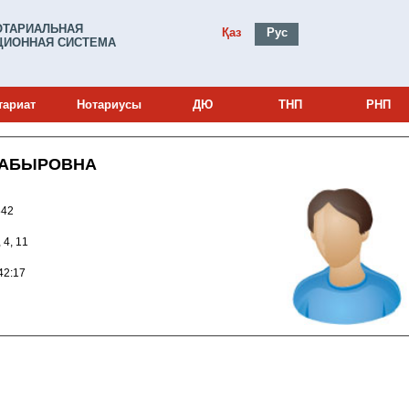
ОТАРИАЛЬНАЯ
Қаз
Рус
ИОННАЯ СИСТЕМА
тариат
Нотариусы
ДЮ
ТНП
РНП
САБЫРОВНА
и: 16001842
 4, 11
017 14:42:17