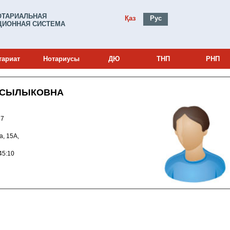
ОТАРИАЛЬНАЯ
Қаз
Рус
ИОННАЯ СИСТЕМА
тариат
Нотариусы
ДЮ
ТНП
РНП
КСЫЛЫКОВНА
0000927
а, 15А,
017 15:45:10