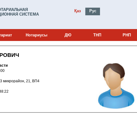
ОТАРИАЛЬНАЯ
Қаз
Рус
ИОННАЯ СИСТЕМА
тариат
Нотариусы
ДЮ
ТНП
РНП
ИРОВИЧ
асти
и: 18000300
ск, 3 микрорайон, 21, ВП4
018 15:48:22