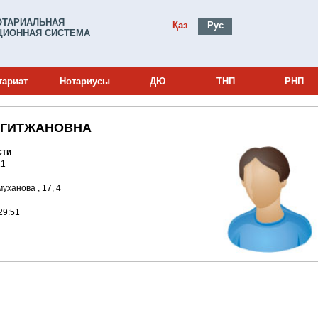
ОТАРИАЛЬНАЯ
Қаз
Рус
ИОННАЯ СИСТЕМА
тариат
Нотариусы
ДЮ
ТНП
РНП
АГИТЖАНОВНА
сти
0002921
ймуханова , 17, 4
018 11:29:51