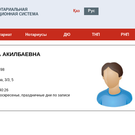
ОТАРИАЛЬНАЯ
Қаз
Рус
ИОННАЯ СИСТЕМА
тариат
Нотариусы
ДЮ
ТНП
РНП
А АКИЛБАЕВНА
и: 18008498
а, 3/3, 5
018 12:40:26
о 18:30, воскресенье, праздничные дни по записи