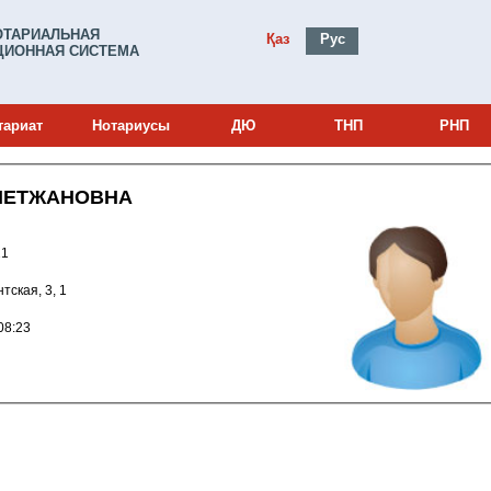
ОТАРИАЛЬНАЯ
Қаз
Рус
ИОННАЯ СИСТЕМА
тариат
Нотариусы
ДЮ
ТНП
РНП
МЕТЖАНОВНА
0000521
нтская, 3, 1
010 14:08:23