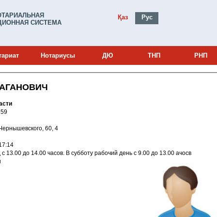
ОТАРИАЛЬНАЯ
Қаз
Рус
ИОННАЯ СИСТЕМА
тариат
Нотариусы
ДЮ
ТНП
РНП
САГАНОВИЧ
асти
и: 15001759
й, Чернышевского, 60, 4
019 16:17:14
часов. Обед с 13.00 до 14.00 часов. В субботу рабочий день с 9.00 до 13.00 ачосв
u