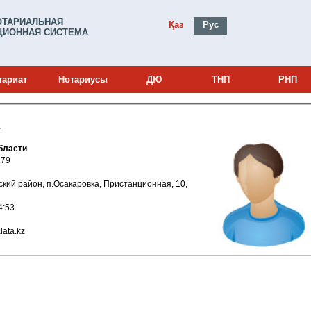
ОТАРИАЛЬНАЯ
Қаз
Рус
ИОННАЯ СИСТЕМА
тариат
Нотариусы
ДЮ
ТНП
РНП
А
бласти
и: 19009179
аровский район, п.Осакаровка, Пристанционная, 10,
0 9:54:53
atpalata.kz