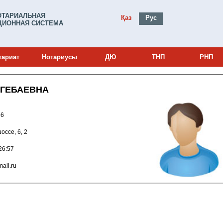
ОТАРИАЛЬНАЯ
Қаз
Рус
ИОННАЯ СИСТЕМА
тариат
Нотариусы
ДЮ
ТНП
РНП
ЕГЕБАЕВНА
0003066
шоссе, 6, 2
020 11:26:57
va@mail.ru