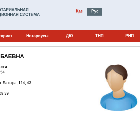
ОТАРИАЛЬНАЯ
Қаз
Рус
ИОННАЯ СИСТЕМА
тариат
Нотариусы
ДЮ
ТНП
РНП
КБАЕВНА
области
и: 20015454
Есет-Батыра, 114, 43
021 10:09:39