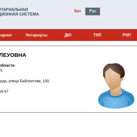
ОТАРИАЛЬНАЯ
Қаз
Рус
ИОННАЯ СИСТЕМА
тариат
Нотариусы
ДЮ
ТНП
РНП
УЛЕУОВНА
области
0000985
ылорда, улица Байсеитова, 100,
010 17:16:47
u