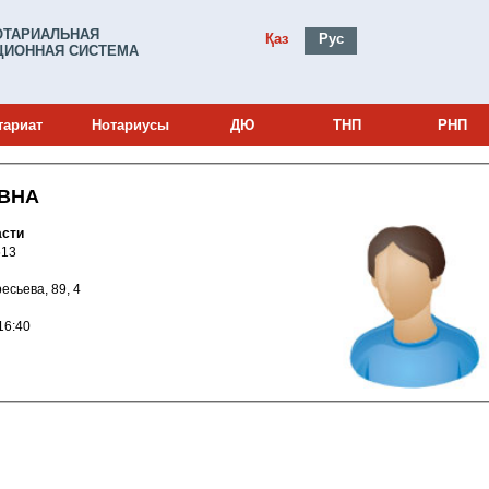
ОТАРИАЛЬНАЯ
Қаз
Рус
ИОННАЯ СИСТЕМА
тариат
Нотариусы
ДЮ
ТНП
РНП
ВНА
области
и: 21025513
аресьева, 89, 4
021 18:16:40