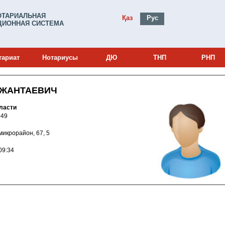
ОТАРИАЛЬНАЯ
Қаз
Рус
ИОННАЯ СИСТЕМА
тариат
Нотариусы
ДЮ
ТНП
РНП
ОЖАНТАЕВИЧ
ласти
и: 20016049
27 микрорайон, 67, 5
021 16:09:34