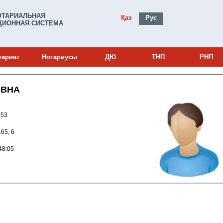
ОТАРИАЛЬНАЯ
Қаз
Рус
ИОННАЯ СИСТЕМА
тариат
Нотариусы
ДЮ
ТНП
РНП
ОВНА
и: 21024953
165, 6
021 10:48:05