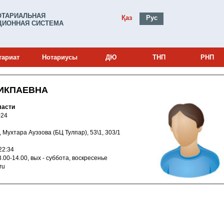
ОТАРИАЛЬНАЯ
Қаз
Рус
ИОННАЯ СИСТЕМА
тариат
Нотариусы
ДЮ
ТНП
РНП
ИКПАЕВНА
ласти
и: 21025024
туз, Мухтара Ауэзова (БЦ Тулпар), 53\1, 303/1
021 18:22:34
, обед 13.00-14.00, вых - суббота, воскресенье
l.ru