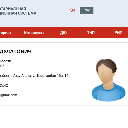
ОТАРИАЛЬНАЯ
Қаз
Рус
ИОННАЯ СИСТЕМА
тариат
Нотариусы
ДЮ
ТНП
РНП
 ДУЛАТОВИЧ
бласти
и: 22000503
ий район, с.Аксу-Аюлы, ул.Шортанбая 16а, 16а,
022 15:25:42
ebulan@gmail.com