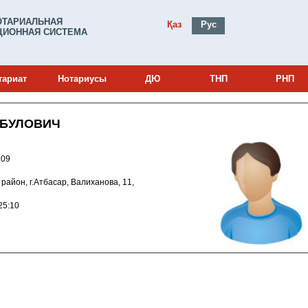
ОТАРИАЛЬНАЯ
Қаз
Рус
ИОННАЯ СИСТЕМА
тариат
Нотариусы
ДЮ
ТНП
РНП
МБУЛОВИЧ
и: 22002109
ий район, г.Атбасар, Валиханова, 11,
022 15:25:10