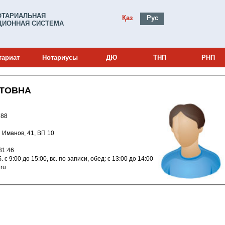
ОТАРИАЛЬНАЯ
Қаз
Рус
ИОННАЯ СИСТЕМА
тариат
Нотариусы
ДЮ
ТНП
РНП
АТОВНА
и: 22019788
лді Иманов, 41, ВП 10
022 12:31:46
9:00, субб. с 9:00 до 15:00, вс. по записи, обед: с 13:00 до 14:00
l.ru