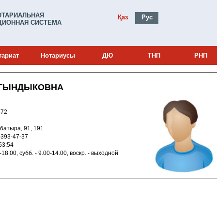
ОТАРИАЛЬНАЯ
Қаз
Рус
ИОННАЯ СИСТЕМА
тариат
Нотариусы
ДЮ
ТНП
РНП
АГЫНДЫКОВНА
и: 22018372
ай батыра, 91, 191
8-777-393-47-37
023 16:53:54
а 9.00-18.00, субб. - 9.00-14.00, воскр. - выходной